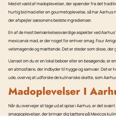
Med et væld af madoplevelser, der spænder fra det traditio
hurtig bid mad eller en gourmetoplevelse, så har Aarhus n
der afspejler sæsonens bedste ingredienser.
En af de mest bemærkelsesværdige aspekter ved Aarhus’ m
mexicansk mad, er der noget for enhver smag. Four Amigos
velsmagende og mættende. Det er steder som disse, der gør 
Uanset om du er en lokal beboer eller en besøgende, er en 
en atmosfære, der indbyder til hygge og samvær. Det er he
ude, overvej at udforske de kulinariske skatte, som Aarhus 
Madoplevelser I Aarh
Når du overvejer at tage ud at spise i Aarhus, er det sv
smagsoplevelser, der bringer dig tættere på Mexicos kuli