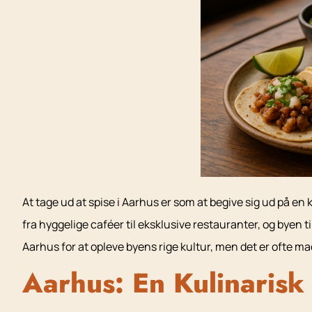
At tage ud at spise i Aarhus er som at begive sig ud på 
fra hyggelige caféer til eksklusive restauranter, og byen t
Aarhus for at opleve byens rige kultur, men det er ofte mad
Aarhus: En Kulinarisk