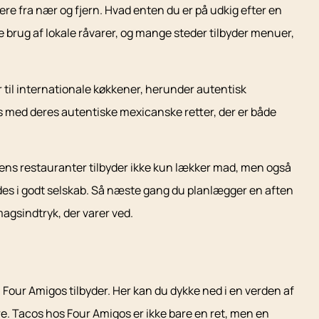
ere fra nær og fjern. Hvad enten du er på udkig efter en
e brug af lokale råvarer, og mange steder tilbyder menuer,
til internationale køkkener, herunder autentisk
s med deres autentiske mexicanske retter, der er både
 Byens restauranter tilbyder ikke kun lækker mad, men også
ydes i godt selskab. Så næste gang du planlægger en aften
magsindtryk, der varer ved.
Four Amigos tilbyder. Her kan du dykke ned i en verden af
e. Tacos hos Four Amigos er ikke bare en ret, men en