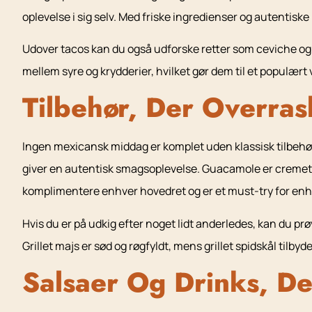
oplevelse i sig selv. Med friske ingredienser og autentiske
Udover tacos kan du også udforske retter som ceviche og ta
mellem syre og krydderier, hvilket gør dem til et populært
Tilbehør, Der Overras
Ingen mexicansk middag er komplet uden klassisk tilbehør 
giver en autentisk smagsoplevelse. Guacamole er cremet og ri
komplimentere enhver hovedret og er et must-try for enh
Hvis du er på udkig efter noget lidt anderledes, kan du prø
Grillet majs er sød og røgfyldt, mens grillet spidskål tilb
Salsaer Og Drinks, De