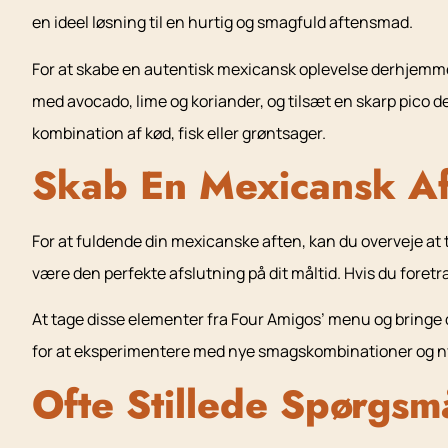
en ideel løsning til en hurtig og smagfuld aftensmad.
For at skabe en autentisk mexicansk oplevelse derhjemme,
med avocado, lime og koriander, og tilsæt en skarp pico d
kombination af kød, fisk eller grøntsager.
Skab En Mexicansk A
For at fuldende din mexicanske aften, kan du overveje at t
være den perfekte afslutning på dit måltid. Hvis du foretr
At tage disse elementer fra Four Amigos’ menu og bringe 
for at eksperimentere med nye smagskombinationer og 
Ofte Stillede Spørgsm