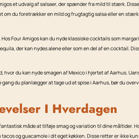
gos et udvalg af salsaer, der spænder fra mild til stærk. Disse
 om du foretrækker en mild og frugtagtig salsa eller en stærk og
Hos Four Amigos kan du nyde klassiske cocktails som margarita 
tequila, der kan nydes alene eller som en del af en cocktail. Di
d, hvor du kan nyde smagen af Mexico i hjertet af Aarhus. Uanse
 gang du planlægger at tage ud at spise i Aarhus, bør du over
evelser I Hverdagen
ntastisk måde at tilføje smag og variation til dine måltider. Ho
acos og guacamole i dit eget køkken. Disse retter er ikke kun 