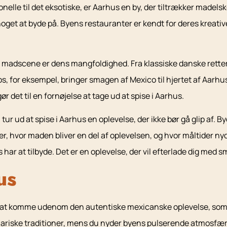
nelle til det eksotiske, er Aarhus en by, der tiltrækker madelsk
oget at byde på. Byens restauranter er kendt for deres kreativ
adscene er dens mangfoldighed. Fra klassiske danske retter 
, for eksempel, bringer smagen af Mexico til hjertet af Aarhu
det til en fornøjelse at tage ud at spise i Aarhus.
tur ud at spise i Aarhus en oplevelse, der ikke bør gå glip af.
r, hvor maden bliver en del af oplevelsen, og hvor måltider n
har at tilbyde. Det er en oplevelse, der vil efterlade dig med s
us
ært at komme udenom den autentiske mexicanske oplevelse, som 
nariske traditioner, mens du nyder byens pulserende atmosfær