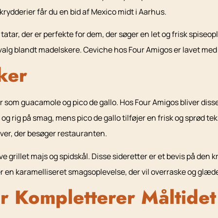
 krydderier får du en bid af Mexico midt i Aarhus.
tar, der er perfekte for dem, der søger en let og frisk spiseopl
 valg blandt madelskere. Ceviche hos Four Amigos er lavet med f
ker
som guacamole og pico de gallo. Hos Four Amigos bliver disse r
g på smag, mens pico de gallo tilføjer en frisk og sprød tekstur
ver, der besøger restauranten.
ve grillet majs og spidskål. Disse sideretter er et bevis på den
yder en karamelliseret smagsoplevelse, der vil overraske og glæ
r Kompletterer Måltidet