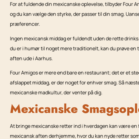
For at fuldende din mexicanske oplevelse, tilbyder Four Ami
og du kan vælge den styrke, der passer til din smag. Uanset
præferencer.
Ingen mexicansk middag er fuldendt uden de rette drinks. 
du er i humør til noget mere traditionelt, kan du prøve en 
aften ude i Aarhus.
Four Amigos er mere end bare en restaurant; det er et ste
afslappet middag, er der noget for enhver smag. Så næste
mexicanske madkultur, der venter på dig.
Mexicanske Smagsopl
At bringe mexicanske retter ind i hverdagen kan være en fa
mexicansk aften derhjemme, hvor du kan nyde retter som t