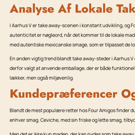
Analyse Af Lokale Ta
I Aarhus V er take away-scenen i konstant udvikling, og F
autenticitet er nøgleord, når det kommer til de lokale ma
med autentiske mexicanske smage, som er tilpasset de l
En anden vigtig trend blandt take away-steder i Aarhus V 
derfor valgt at anvende emballage, der er både funktione
lækker, men også miljøvenlig.
Kundepræferencer Og
Blandt de mest populære retter hos Four Amigos finder du t
enhver smag. Ceviche, med sin friske og lette smag, tilb
Men det er ikke kun maden, der kan nydes som take away. 