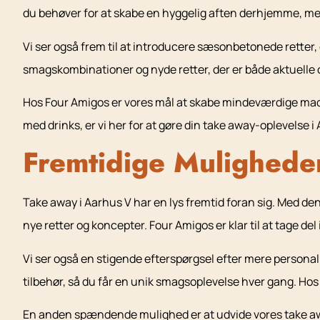
du behøver for at skabe en hyggelig aften derhjemme, me
Vi ser også frem til at introducere sæsonbetonede retter,
smagskombinationer og nyde retter, der er både aktuelle 
Hos Four Amigos er vores mål at skabe mindeværdige madop
med drinks, er vi her for at gøre din take away-oplevelse 
Fremtidige Mulighede
Take away i Aarhus V har en lys fremtid foran sig. Med de
nye retter og koncepter. Four Amigos er klar til at tage de
Vi ser også en stigende efterspørgsel efter mere personali
tilbehør, så du får en unik smagsoplevelse hver gang. Hos
En anden spændende mulighed er at udvide vores take away-