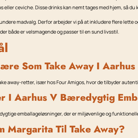
 eller ceviche. Disse drinks kan nemt tages med hjem, så du 
dere madvalg. Derfor arbejder vi på at inkludere flere lette o
der både er velsmagende og passer til en sund livsstil.
ål
ulære Som Take Away I Aarhus
ake away-retter, især hos Four Amigos, hvor de tilbyder aute
er I Aarhus V Bæredygtig Emb
tige emballageløsninger, der er miljøvenlige og funktionelle,
m Margarita Til Take Away?