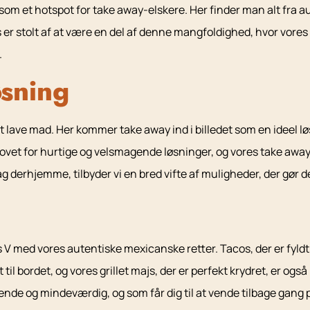
som et hotspot for take away-elskere. Her finder man alt fra 
s er stolt af at være en del af denne mangfoldighed, hvor vore
.
sning
il at lave mad. Her kommer take away ind i billedet som en ideel 
ovet for hurtige og velsmagende løsninger, og vores take awa
g derhjemme, tilbyder vi en bred vifte af muligheder, der gør de
s V med vores autentiske mexicanske retter. Tacos, der er fyldt
til bordet, og vores grillet majs, der er perfekt krydret, er ogs
llende og mindeværdig, og som får dig til at vende tilbage gang 