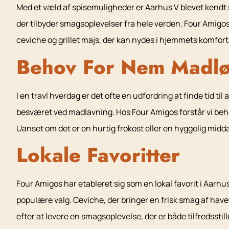
Med et væld af spisemuligheder er Aarhus V blevet kendt 
der tilbyder smagsoplevelser fra hele verden. Four Amigo
ceviche og grillet majs, der kan nydes i hjemmets komfort
Behov For Nem Madlø
I en travl hverdag er det ofte en udfordring at finde tid t
besværet ved madlavning. Hos Four Amigos forstår vi beh
Uanset om det er en hurtig frokost eller en hyggelig midda
Lokale Favoritter
Four Amigos har etableret sig som en lokal favorit i Aarhu
populære valg. Ceviche, der bringer en frisk smag af havet 
efter at levere en smagsoplevelse, der er både tilfredssti