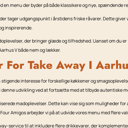
d en menu der byder på både klassikere og nye, spændende re
 der tager udgangspunkt i årstidens friske råvarer. Dette giver
og inspirerende.
levelser, der bringer glæde og tilfredshed. Uanset om du er p
i Aarhus V både nem og lækker.
r For Take Away I Aarh
n stigende interesse for forskellige køkkener og smagsoplevel
l i denne udvikling ved at fortsætte med at tilbyde autentiske me
serede madoplevelser. Dette kan vise sig som muligheder for at
 Four Amigos arbejder vi på at udvide vores menu med flere val
service til at inkludere flere drikkevarer, der komplementere