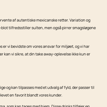
orvente af autentiske mexicanske retter. Variation og
blot tilfredsstiller sulten, men også pirrer smagsløgene
r vi bevidste om vores ansvar for miljøet, og vi har
kan vi sikre, at din take away-oplevelse ikke kun er
e og kan tilpasses med et udvalg af fyld, der passer til
evet en favorit blandt vores kunder.
ma, som kan tages med hjem. Disse drinks tilføjer en