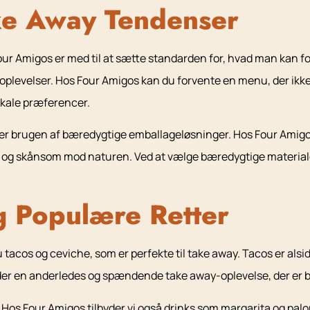
ke Away Tendenser
our Amigos er med til at sætte standarden for, hvad man kan f
doplevelser. Hos Four Amigos kan du forvente en menu, der ikke 
okale præferencer.
er brugen af bæredygtige emballageløsninger. Hos Four Amigos e
l og skånsom mod naturen. Ved at vælge bæredygtige materialer 
 Populære Retter
acos og ceviche, som er perfekte til take away. Tacos er alsidig
yder en anderledes og spændende take away-oplevelse, der er bl
Hos Four Amigos tilbyder vi også drinks som margarita og palo