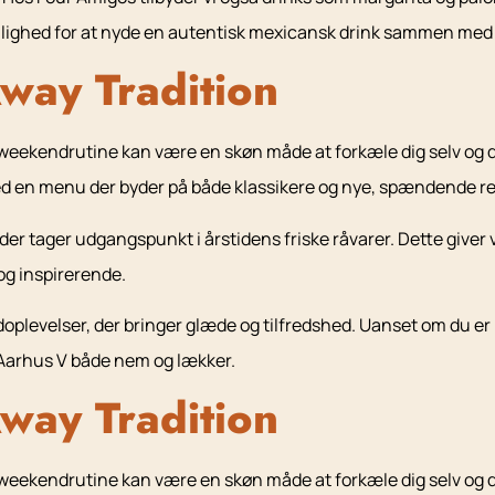
mulighed for at nyde en autentisk mexicansk drink sammen med
way Tradition
n weekendrutine kan være en skøn måde at forkæle dig selv og 
d en menu der byder på både klassikere og nye, spændende re
 der tager udgangspunkt i årstidens friske råvarer. Dette giver
og inspirerende.
levelser, der bringer glæde og tilfredshed. Uanset om du er p
i Aarhus V både nem og lækker.
way Tradition
n weekendrutine kan være en skøn måde at forkæle dig selv og 