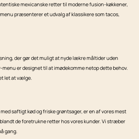
autentiske mexicanske retter til moderne fusion-køkkener,
s menu præsenterer et udvalg af klassikere som tacos,
løsning, der gør det muligt at nyde lækre måltider uden
y-menu er designet til at imødekomme netop dette behov.
t let at vælge.
 med saftigt kød og friske grøntsager, er en af vores mest
å blandt de foretrukne retter hos vores kunder. Vi stræber
på gang.