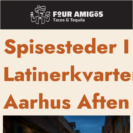
Spisesteder I
Latinerkvarte
Aarhus Aften