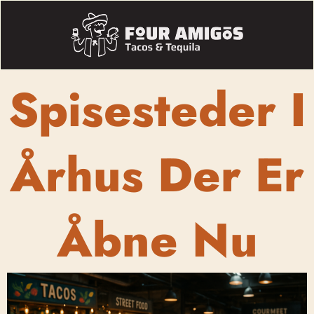
Spisesteder I
Århus Der Er
Åbne Nu