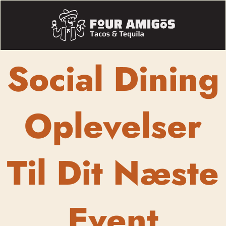
Social Dining
Oplevelser
Til Dit Næste
Event