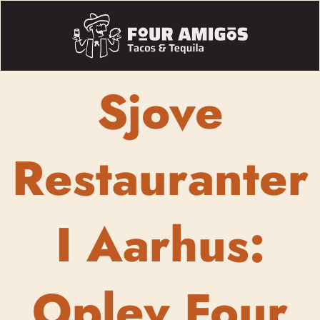
Sjove
Restauranter
I Aarhus:
Oplev Four