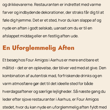
og drikkevarerne. Restauranten er indrettet med varme
farver og indbydende dekorationer, der straks får dig til at
føle dig hjemme. Det er et sted, hvor du kan slappe af og
nyde en aften i godt selskab, uanset om du er til en
afslappet middag eller en festlig aften ude.
En Uforglemmelig Aften
Et besøg hos Four Amigos i Aarhus er mere end bare et
måltid – det er en oplevelse, der bliver ved med at give. Den
kombination af autentisk mad, forfriskende drinks og en
varm atmosfære gør det til det ideelle sted for både
hverdagsaftener og særlige lejligheder. Så næste gang du
leder efter sjove restauranter i Aarhus, er Four Amigos
stedet, hvor du kan nyde en uforglemmelig aften fyldt med