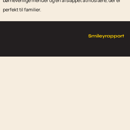
børnevenlige menuer og en afslappet atmosfære, der er
perfekt til familier.
Smileyrapport