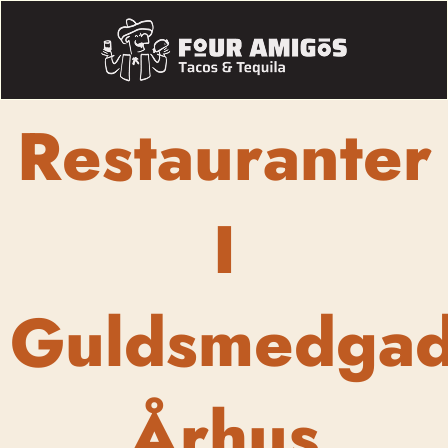
Restauranter
I
Guldsmedga
Århus