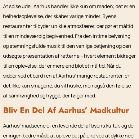
At spise ude i Aarhus handler ikke kun om maden; det er en
helhedsoplevelse, der skaber varige minder. Byens
restauranter tilbyder unikke atmosfærer, der gør et måltid
til en mindeværdig begivenhed. Fra den intime belysning
og stemningsfulde musik til den venlige betjening og den
udsøgte præsentation af retterne – hvert element bidrager
til en oplevelse, der er mere end blot et måltid. Når du
sidder ved et bord i en af Aarhus’ mange restauranter, er
det ikke kun smagene, du vil huske, men også den følelse
af samhørighed og hygge, der følger med.
Bliv En Del Af Aarhus’ Madkultur
Aarhus’ madscene er en levende del af byens kultur, og der
er ingen bedre måde at opleve det på end ved at dykke ned i