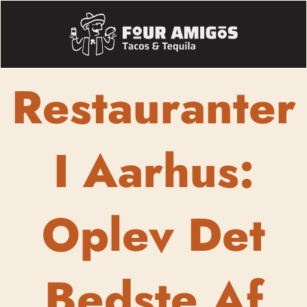
Restauranter
I Aarhus:
Oplev Det
Bedste Af