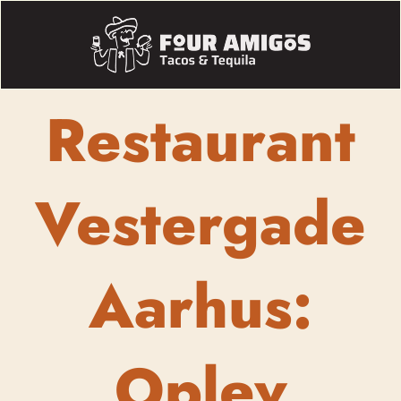
Restaurant
Vestergade
Aarhus:
Oplev