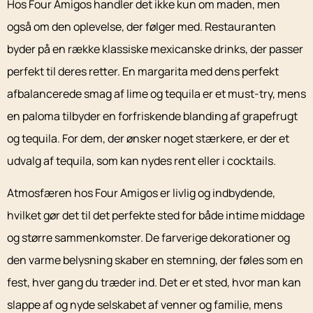
Hos Four Amigos handler det ikke kun om maden, men
også om den oplevelse, der følger med. Restauranten
byder på en række klassiske mexicanske drinks, der passer
perfekt til deres retter. En margarita med dens perfekt
afbalancerede smag af lime og tequila er et must-try, mens
en paloma tilbyder en forfriskende blanding af grapefrugt
og tequila. For dem, der ønsker noget stærkere, er der et
udvalg af tequila, som kan nydes rent eller i cocktails.
Atmosfæren hos Four Amigos er livlig og indbydende,
hvilket gør det til det perfekte sted for både intime middage
og større sammenkomster. De farverige dekorationer og
den varme belysning skaber en stemning, der føles som en
fest, hver gang du træder ind. Det er et sted, hvor man kan
slappe af og nyde selskabet af venner og familie, mens