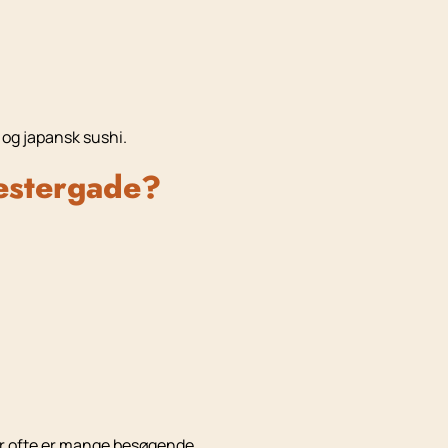
 og japansk sushi.
estergade?
er ofte er mange besøgende.