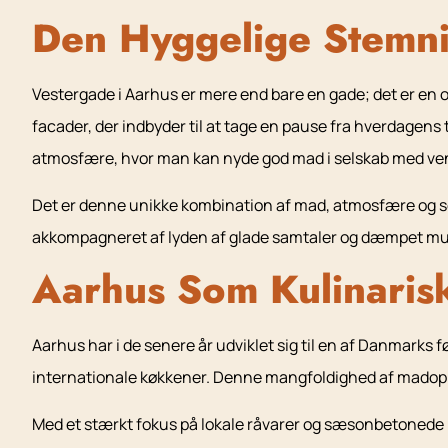
Den Hyggelige Stemn
Vestergade i Aarhus er mere end bare en gade; det er en
facader, der indbyder til at tage en pause fra hverdagens tr
atmosfære, hvor man kan nyde god mad i selskab med ven
Det er denne unikke kombination af mad, atmosfære og serv
akkompagneret af lyden af glade samtaler og dæmpet musik,
Aarhus Som Kulinarisk
Aarhus har i de senere år udviklet sig til en af Danmarks f
internationale køkkener. Denne mangfoldighed af madoplev
Med et stærkt fokus på lokale råvarer og sæsonbetonede me