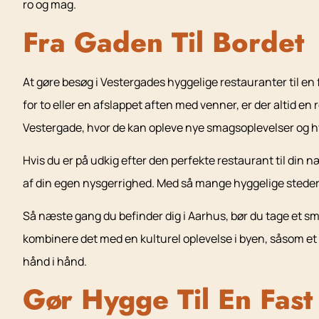
ro og mag.
Fra Gaden Til Bordet
At gøre besøg i Vestergades hyggelige restauranter til en
for to eller en afslappet aften med venner, er der altid en
Vestergade, hvor de kan opleve nye smagsoplevelser og h
Hvis du er på udkig efter den perfekte restaurant til din n
af din egen nysgerrighed. Med så mange hyggelige steder a
Så næste gang du befinder dig i Aarhus, bør du tage et 
kombinere det med en kulturel oplevelse i byen, såsom e
hånd i hånd.
Gør Hygge Til En Fast 