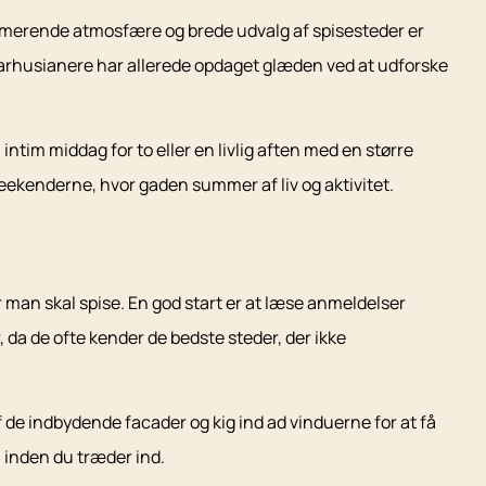
harmerende atmosfære og brede udvalg af spisesteder er
aarhusianere har allerede opdaget glæden ved at udforske
ntim middag for to eller en livlig aften med en større
eekenderne, hvor gaden summer af liv og aktivitet.
 man skal spise. En god start er at læse anmeldelser
, da de ofte kender de bedste steder, der ikke
 de indbydende facader og kig ind ad vinduerne for at få
inden du træder ind.