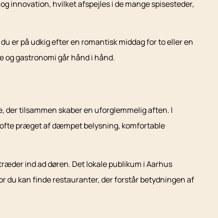
og innovation, hvilket afspejles i de mange spisesteder,
u er på udkig efter en romantisk middag for to eller en
ge og gastronomi går hånd i hånd.
, der tilsammen skaber en uforglemmelig aften. I
r ofte præget af dæmpet belysning, komfortable
 træder ind ad døren. Det lokale publikum i Aarhus
r du kan finde restauranter, der forstår betydningen af