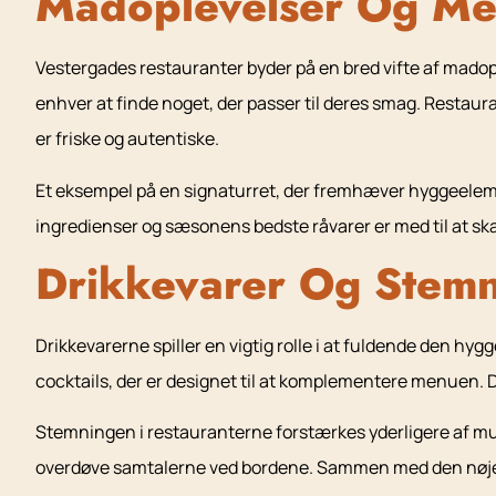
Madoplevelser Og Me
Vestergades restauranter byder på en bred vifte af madople
enhver at finde noget, der passer til deres smag. Restaur
er friske og autentiske.
Et eksempel på en signaturret, der fremhæver hyggeeleme
ingredienser og sæsonens bedste råvarer er med til at ska
Drikkevarer Og Stem
Drikkevarerne spiller en vigtig rolle i at fuldende den hy
cocktails, der er designet til at komplementere menuen. Dis
Stemningen i restauranterne forstærkes yderligere af mu
overdøve samtalerne ved bordene. Sammen med den nøje ti