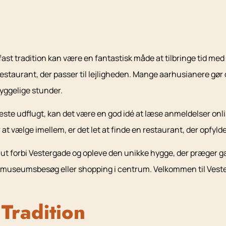
 fast tradition kan være en fantastisk måde at tilbringe tid m
 restaurant, der passer til lejligheden. Mange aarhusianere gør d
yggelige stunder.
æste udflugt, kan det være en god idé at læse anmeldelser online
t vælge imellem, er det let at finde en restaurant, der opfyld
smut forbi Vestergade og opleve den unikke hygge, der præger
t museumsbesøg eller shopping i centrum. Velkommen til Vester
Tradition