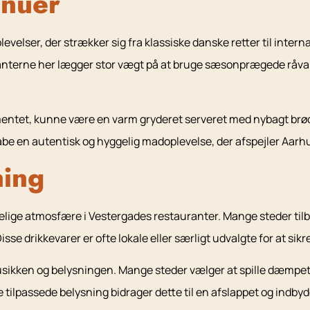
nuer
velser, der strækker sig fra klassiske danske retter til intern
anterne her lægger stor vægt på at bruge sæsonprægede råvarer f
ntet, kunne være en varm gryderet serveret med nybagt brød, p
be en autentisk og hyggelig madoplevelse, der afspejler Aarhus
ning
ggelige atmosfære i Vestergades restauranter. Mange steder tilb
se drikkevarer er ofte lokale eller særligt udvalgte for at sikr
sikken og belysningen. Mange steder vælger at spille dæmpet
lpassede belysning bidrager dette til en afslappet og indby