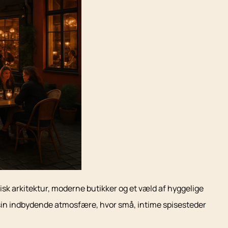
isk arkitektur, moderne butikker og et væld af hyggelige
sin indbydende atmosfære, hvor små, intime spisesteder