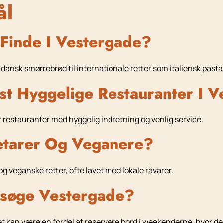
ål
Finde I Vestergade?
 dansk smørrebrød til internationale retter som italiensk pasta
t Hyggelige Restauranter I V
r restauranter med hyggelig indretning og venlig service.
etarer Og Veganere?
g veganske retter, ofte lavet med lokale råvarer.
esøge Vestergade?
et kan være en fordel at reservere bord i weekenderne, hvor d