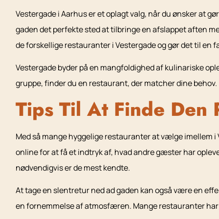
Vestergade i Aarhus er et oplagt valg, når du ønsker at g
gaden det perfekte sted at tilbringe en afslappet aften 
de forskellige restauranter i Vestergade og gør det til en 
Vestergade byder på en mangfoldighed af kulinariske opleve
gruppe, finder du en restaurant, der matcher dine behov. 
Tips Til At Finde Den
Med så mange hyggelige restauranter at vælge imellem i Ve
online for at få et indtryk af, hvad andre gæster har ople
nødvendigvis er de mest kendte.
At tage en slentretur ned ad gaden kan også være en effek
en fornemmelse af atmosfæren. Mange restauranter har m