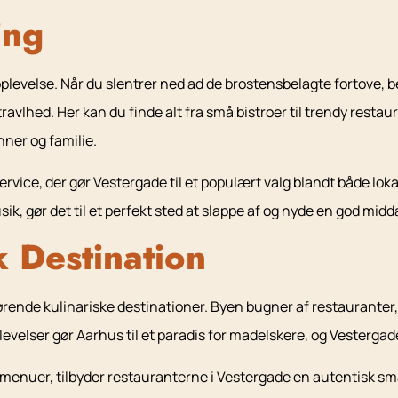
ing
 oplevelse. Når du slentrer ned ad de brostensbelagte fortove
avlhed. Her kan du finde alt fra små bistroer til trendy restauran
ner og familie.
ice, der gør Vestergade til et populært valg blandt både loka
 gør det til et perfekt sted at slappe af og nyde en god midd
 Destination
ørende kulinariske destinationer. Byen bugner af restauranter, d
elser gør Aarhus til et paradis for madelskere, og Vestergad
nuer, tilbyder restauranterne i Vestergade en autentisk smag 