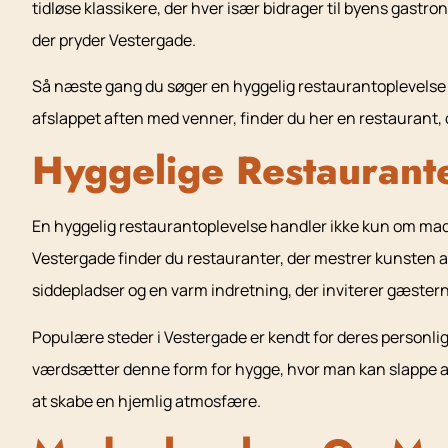
tidløse klassikere, der hver især bidrager til byens gastr
der pryder Vestergade.
Så næste gang du søger en hyggelig restaurantoplevelse i 
afslappet aften med venner, finder du her en restaurant, 
Hyggelige Restaurant
En hyggelig restaurantoplevelse handler ikke kun om mad
Vestergade finder du restauranter, der mestrer kunsten 
siddepladser og en varm indretning, der inviterer gæsterne
Populære steder i Vestergade er kendt for deres personlige
værdsætter denne form for hygge, hvor man kan slappe af 
at skabe en hjemlig atmosfære.