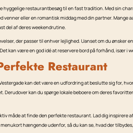
øre hyggelige restaurantbesøg til en fast tradition. Med sin c
med venner eller en romantisk middag med din partner. Mange 
fast del af deres weekendrutine.
lser, der passer til enhver lejlighed. Uanset om du ønsker en i
Det kan være en god idé at reservere bord på forhånd, især i w
 Perfekte Restaurant
stergade kan det være en udfordring at beslutte sig for, hvor
vet. Derudover kan du spørge lokale beboere om deres favoritter
tiv måde at finde den perfekte restaurant. Lad dig inspirere af
enukort hængende udenfor, så du kan se, hvad der tilbydes, 