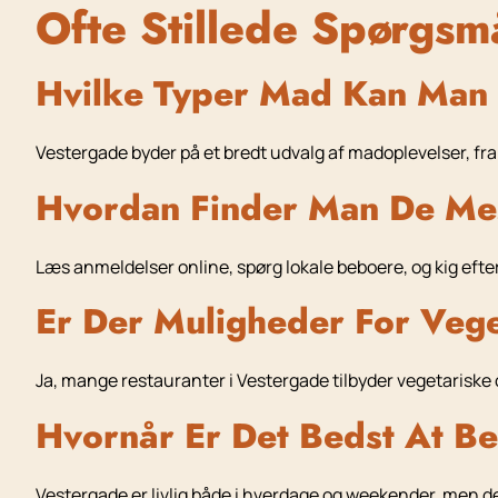
Ofte Stillede Spørgsm
Hvilke Typer Mad Kan Man 
Vestergade byder på et bredt udvalg af madoplevelser, fra
Hvordan Finder Man De Mes
Læs anmeldelser online, spørg lokale beboere, og kig efte
Er Der Muligheder For Veg
Ja, mange restauranter i Vestergade tilbyder vegetariske o
Hvornår Er Det Bedst At B
Vestergade er livlig både i hverdage og weekender, men d