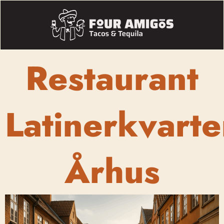
Restaurant
Latinerkvarte
Århus