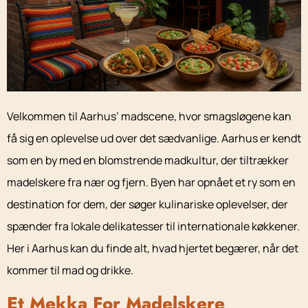
Velkommen til Aarhus’ madscene, hvor smagsløgene kan
få sig en oplevelse ud over det sædvanlige. Aarhus er kendt
som en by med en blomstrende madkultur, der tiltrækker
madelskere fra nær og fjern. Byen har opnået et ry som en
destination for dem, der søger kulinariske oplevelser, der
spænder fra lokale delikatesser til internationale køkkener.
Her i Aarhus kan du finde alt, hvad hjertet begærer, når det
kommer til mad og drikke.
Et Mekka For Madelskere