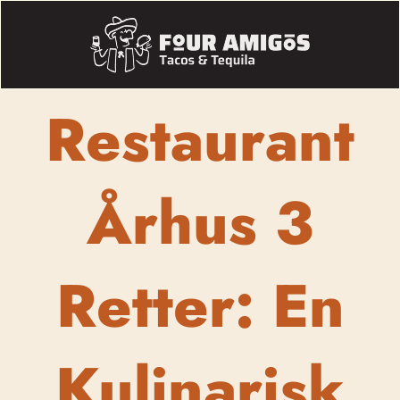
Restaurant
Århus 3
Retter: En
Kulinarisk