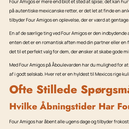
Four Amigos er mere end blot et sted at spise; det kan hu
på autentiske mexicanske retter, er det let at finde en anl
tilbyder Four Amigos en oplevelse, der er værd at gentage
En af de særlige ting ved Four Amigos er den indbydende at
enten det er en romantisk aften med din partner eller 
det til et perfekt valg for dem, der ønsker at skabe gode m
Med Four Amigos på Åboulevarden har du mulighed for at o
af i godt selskab. Hver ret er en hyldest til Mexicos rige k
Ofte Stillede Spørgsm
Hvilke Åbningstider Har F
Four Amigos har åbent alle ugens dage og tilbyder frokos