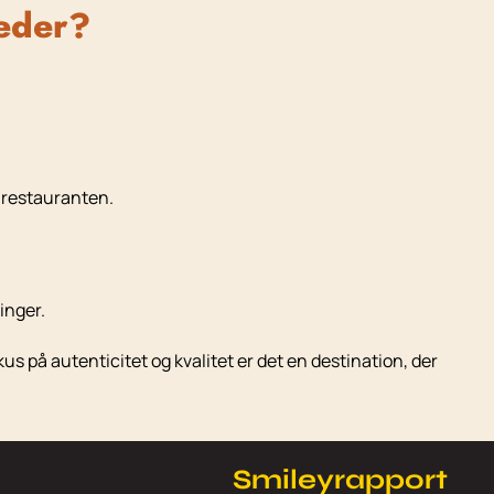
heder?
l restauranten.
inger.
 på autenticitet og kvalitet er det en destination, der
Smileyrapport