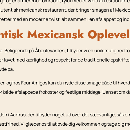
ge og charmerende områder, fyldt med et væld af restauranter 
entisk mexicansk restaurant, der bringer smagen af Mexico di
e retter med en moderne twist, alt sammen i en afslappet og 
ntisk Mexicansk Oplevel
se. Beliggende på Åboulevarden, tilbyder vi en unik mulighed 
 lavet med kærlighed og respekt for de traditionelle opskrifter. F
yde på.
r, og hos Four Amigos kan du nyde disse smage både til hverdag
 for både afslappede frokoster og festlige middage. Uanset om du
n i Aarhus, der tilbyder noget ud over det sædvanlige, så kom 
stfrihed. Vi glæder os til at byde dig velkommen og tage dig 