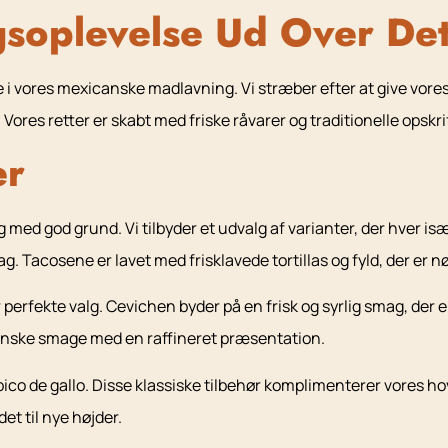
soplevelse Ud Over De
 i vores mexicanske madlavning. Vi stræber efter at give vores
. Vores retter er skabt med friske råvarer og traditionelle opskri
er
med god grund. Vi tilbyder et udvalg af varianter, der hver is
ag. Tacosene er lavet med frisklavede tortillas og fyld, der er 
perfekte valg. Cevichen byder på en frisk og syrlig smag, der er 
anske smage med en raffineret præsentation.
o de gallo. Disse klassiske tilbehør komplimenterer vores h
det til nye højder.