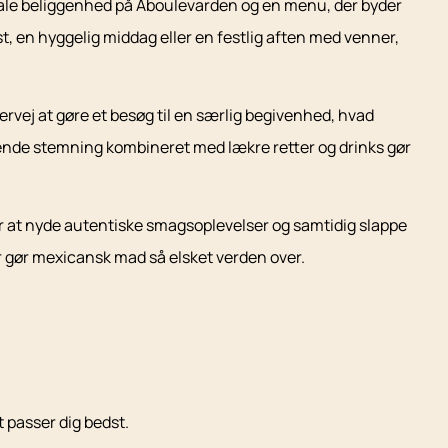
ntrale beliggenhed på Åboulevarden og en menu, der byder
ost, en hyggelig middag eller en festlig aften med venner,
ervej at gøre et besøg til en særlig begivenhed, hvad
nde stemning kombineret med lækre retter og drinks gør
or at nyde autentiske smagsoplevelser og samtidig slappe
 der gør mexicansk mad så elsket verden over.
 passer dig bedst.