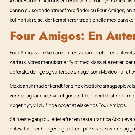
Åboulevarden i Aarhus er kendt som en af byens mest livli
denne pulserende atmosfære finder du Four Amigos, en aut
kulinarisk rejse, der kombinerer traditionelle mexicansk
Four Amigos: En Aute
Four Amigos er ikke bare en restaurant; det er en oplevel
Aarhus. Vores menukort er fyldt med klassiske retter, der er
udforske de rige og varierede smage, som Mexico har at b
Mexicansk mad er kendt for sine eksotiske smagsoplevelse
venner og familie, hvilket gør det til en ideel destination
noget nyt, vil du finde noget at elske hos Four Amigos.
Så næste gang du leder efter en restaurant på Åboulevarde
oplevelse, der bringer dig tættere på Mexicos varme og gæ