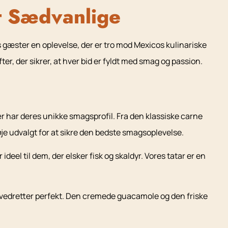
t Sædvanlige
 gæster en oplevelse, der er tro mod Mexicos kulinariske
fter, der sikrer, at hver bid er fyldt med smag og passion.
ær har deres unikke smagsprofil. Fra den klassiske carne
nøje udvalgt for at sikre den bedste smagsoplevelse.
ideel til dem, der elsker fisk og skaldyr. Vores tatar er en
ovedretter perfekt. Den cremede guacamole og den friske