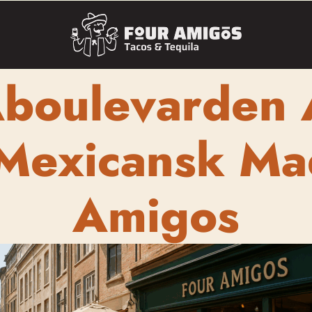
Åboulevarden 
 Mexicansk Ma
Amigos