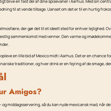
rtigt blive en fast del af dine spisevaner i Aarhus. Med sin ce
edning til at vende tilbage. Uanset om det er til en hurtig frok
.
mosfære, der gør det til et ideelt sted for enhver lejlighed. Ov
en festlig sammenkomst med venner. Den varme og imødekomme
inder.
pleve en lille bid af Mexico midt i Aarhus. Det er en chance f
ulinariske traditioner, og hver drink er en fejring af de smage,
ål
our Amigos?
t- og middagsservering, så du kan nyde mexicansk mad, når det