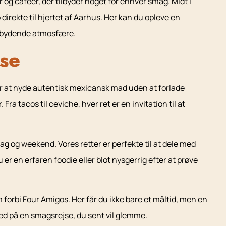
og caféer, der tilbyder noget for enhver smag. Midt i
rekte til hjertet af Aarhus. Her kan du opleve en
indbydende atmosfære.
se
for at nyde autentisk mexicansk mad uden at forlade
ra tacos til ceviche, hver ret er en invitation til at
 og weekend. Vores retter er perfekte til at dele med
 er en erfaren foodie eller blot nysgerrig efter at prøve
forbi Four Amigos. Her får du ikke bare et måltid, men en
med på en smagsrejse, du sent vil glemme.