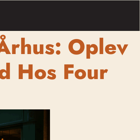
Århus: Oplev
d Hos Four