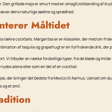
er. Den grillede majs er smurt med en smagfuld blanding af kryd
emhæver dens naturlige sødme og sprødhed.
terer Måltidet
lækre cocktails. Margaritas er en klassiker, der med sin friske
ination af tequila og grapefrugt er en forfriskende drik, der pa
ort. Vi tilbyder en række forskellige typer, fra de bløde og mild
an nydes alene eller som en del af en cocktail.
 der bringer det bedste fra Mexico til Aarhus. Uanset om du er
 og et smil.
adition