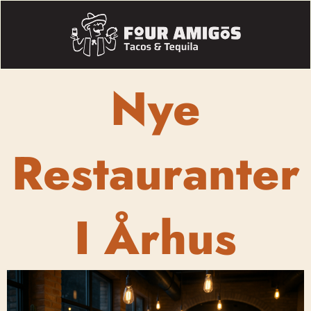
Nye
Restauranter
I Århus