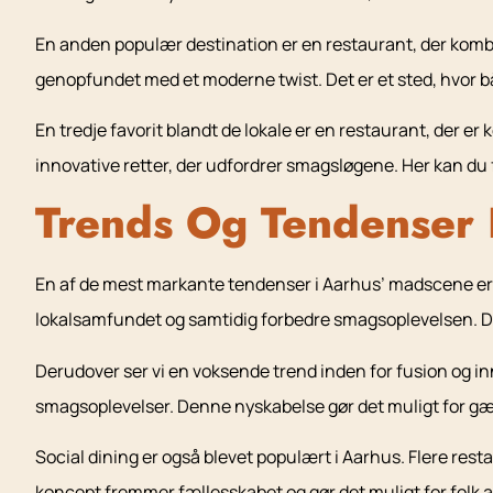
En anden populær destination er en restaurant, der kombin
genopfundet med et moderne twist. Det er et sted, hvor 
En tredje favorit blandt de lokale er en restaurant, der 
innovative retter, der udfordrer smagsløgene. Her kan du
Trends Og Tendenser 
En af de mest markante tendenser i Aarhus’ madscene er 
lokalsamfundet og samtidig forbedre smagsoplevelsen. Denne
Derudover ser vi en voksende trend inden for fusion og i
smagsoplevelser. Denne nyskabelse gør det muligt for gæ
Social dining er også blevet populært i Aarhus. Flere res
koncept fremmer fællesskabet og gør det muligt for folk a