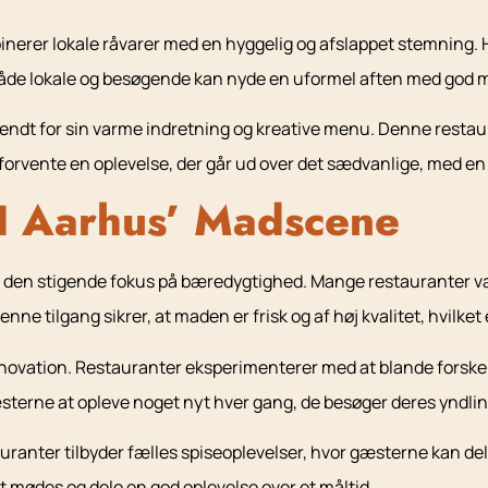
erer lokale råvarer med en hyggelig og afslappet stemning. Her
både lokale og besøgende kan nyde en uformel aften med god m
er kendt for sin varme indretning og kreative menu. Denne resta
 forvente en oplevelse, der går ud over det sædvanlige, med e
I Aarhus’ Madscene
den stigende fokus på bæredygtighed. Mange restauranter vælg
 tilgang sikrer, at maden er frisk og af høj kvalitet, hvilket 
nnovation. Restauranter eksperimenterer med at blande forskel
sterne at opleve noget nyt hver gang, de besøger deres yndlin
tauranter tilbyder fælles spiseoplevelser, hvor gæsterne kan 
t mødes og dele en god oplevelse over et måltid.