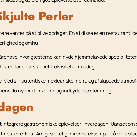
kjulte Perler
 bare venter på at blive opdaget. En af disse er en restaurant, d
kærlighed og omhu.
gårdhave, hvor gæsterne kan nyde hjemmelavede specialiteter.
lt sted for en afslappet frokost eller middag.
tby. Med sin autentiske mexicanske menu og afslappede atmosf
, mens du nyder den varme og indbydende stemning.
rdagen
 integrere gastronomiske oplevelser i hverdagen. Uanset om du 
g atmosfære. Four Amigos er et glimrende eksempel på en restau