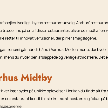
i
 afspejles tydeligt i byens restaurantudvalg. Aarhus’ restau
 træder ind på en af disse restauranter, bliver du mødt af en v
ke retter til innovative fusioner, der pirrer smagsløgene.
gastronomi går hånd i hånd i Aarhus. Med en menu, der byder p
n, mens du nyder den afslappede og venlige atmosfære. Det er e
.
rhus Midtby
ver især byder på unikke oplevelser. Her kan du finde alt fra 
r en restaurant kendt for sin intime atmosfære og fokus på 
ed sæsonerne.