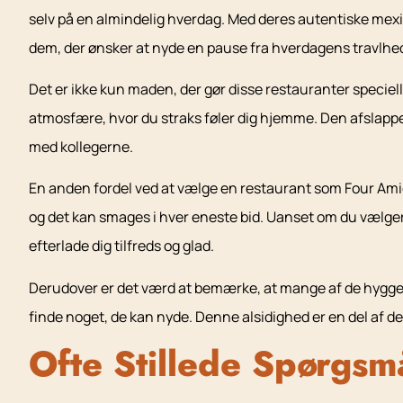
selv på en almindelig hverdag. Med deres autentiske mexic
dem, der ønsker at nyde en pause fra hverdagens travlhe
Det er ikke kun maden, der gør disse restauranter specie
atmosfære, hvor du straks føler dig hjemme. Den afslappede
med kollegerne.
En anden fordel ved at vælge en restaurant som Four Amigo
og det kan smages i hver eneste bid. Uanset om du vælger 
efterlade dig tilfreds og glad.
Derudover er det værd at bemærke, at mange af de hyggeli
finde noget, de kan nyde. Denne alsidighed er en del af
Ofte Stillede Spørgsm