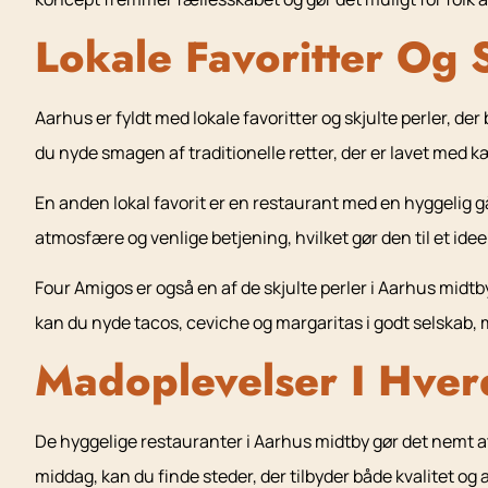
Lokale Favoritter Og S
Aarhus er fyldt med lokale favoritter og skjulte perler, der
du nyde smagen af traditionelle retter, der er lavet med 
En anden lokal favorit er en restaurant med en hyggelig 
atmosfære og venlige betjening, hvilket gør den til et idee
Four Amigos er også en af de skjulte perler i Aarhus mid
kan du nyde tacos, ceviche og margaritas i godt selskab
Madoplevelser I Hve
De hyggelige restauranter i Aarhus midtby gør det nemt at
middag, kan du finde steder, der tilbyder både kvalitet o