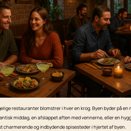
elige restauranter blomstrer i hver en krog. Byen byder på en m
ntisk middag, en afslappet aften med vennerne, eller en hygge
st charmerende og indbydende spisesteder i hjertet af byen.