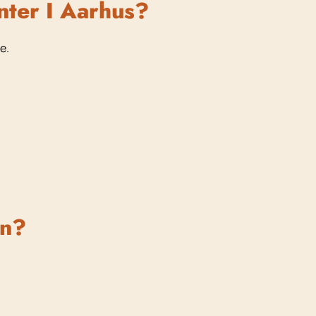
nter I Aarhus?
e.
en?