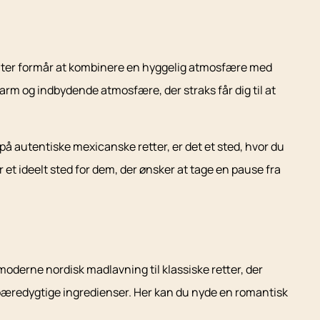
ranter formår at kombinere en hyggelig atmosfære med
arm og indbydende atmosfære, der straks får dig til at
å autentiske mexicanske retter, er det et sted, hvor du
t ideelt sted for dem, der ønsker at tage en pause fra
moderne nordisk madlavning til klassiske retter, der
bæredygtige ingredienser. Her kan du nyde en romantisk