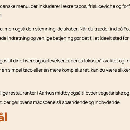
anske menu, der inkluderer lækre tacos, frisk ceviche og forfr
d.
lle, men også den stemning, de skaber. Når du træder ind på F
 indretning og venlige betjening gør det til et ideelt sted for
s til dine hverdagsoplevelser er deres fokus på kvalitet og fr
en simpel taco eller en mere kompleks ret, kan du være sikker 
ge restauranter i Aarhus midtby også tilbyder vegetariske og v
 det, der gør byens madscene så spændende og indbydende.
ål