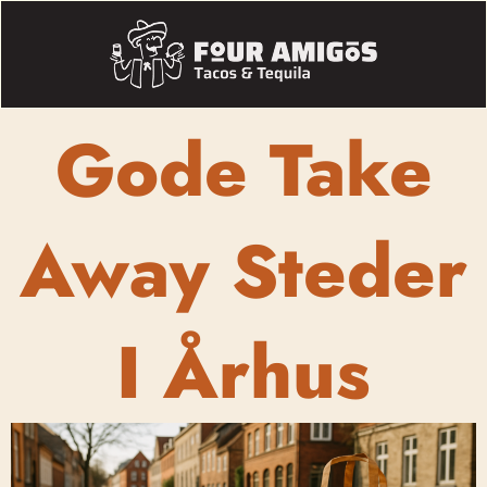
Gode Take
Away Steder
I Århus