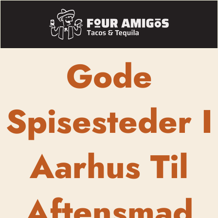
Gode
Spisesteder I
Aarhus Til
Aftensmad