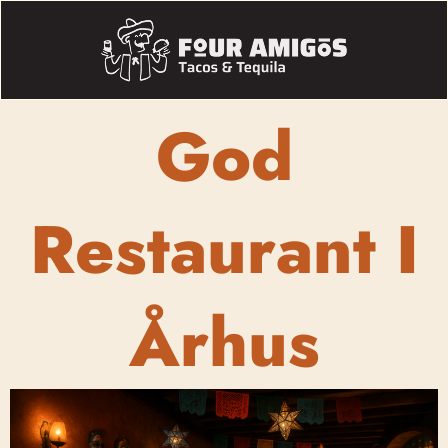
God
Restaurant I
Århus