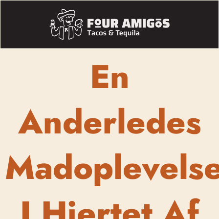
En
Anderledes
Madoplevels
I Hjertet Af