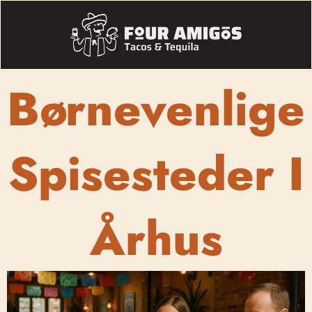
Børnevenlige
Spisesteder I
Århus