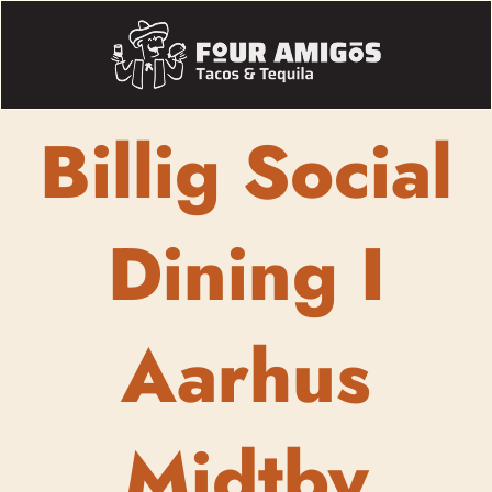
Billig Social
Dining I
Aarhus
Midtby