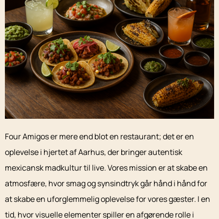
Four Amigos er mere end blot en restaurant; det er en
oplevelse i hjertet af Aarhus, der bringer autentisk
mexicansk madkultur til live. Vores mission er at skabe en
atmosfære, hvor smag og synsindtryk går hånd i hånd for
at skabe en uforglemmelig oplevelse for vores gæster. I en
tid, hvor visuelle elementer spiller en afgørende rolle i