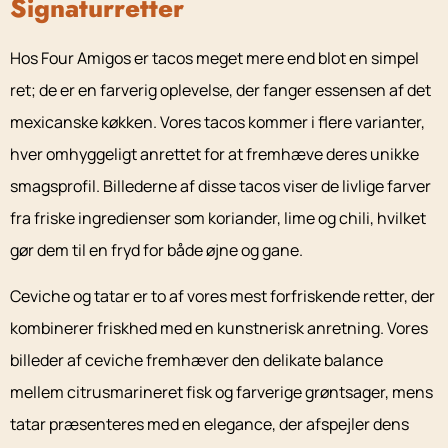
Signaturretter
Hos Four Amigos er tacos meget mere end blot en simpel
ret; de er en farverig oplevelse, der fanger essensen af det
mexicanske køkken. Vores tacos kommer i flere varianter,
hver omhyggeligt anrettet for at fremhæve deres unikke
smagsprofil. Billederne af disse tacos viser de livlige farver
fra friske ingredienser som koriander, lime og chili, hvilket
gør dem til en fryd for både øjne og gane.
Ceviche og tatar er to af vores mest forfriskende retter, der
kombinerer friskhed med en kunstnerisk anretning. Vores
billeder af ceviche fremhæver den delikate balance
mellem citrusmarineret fisk og farverige grøntsager, mens
tatar præsenteres med en elegance, der afspejler dens