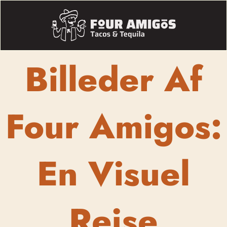
Billeder Af
Four Amigos:
En Visuel
Rejse