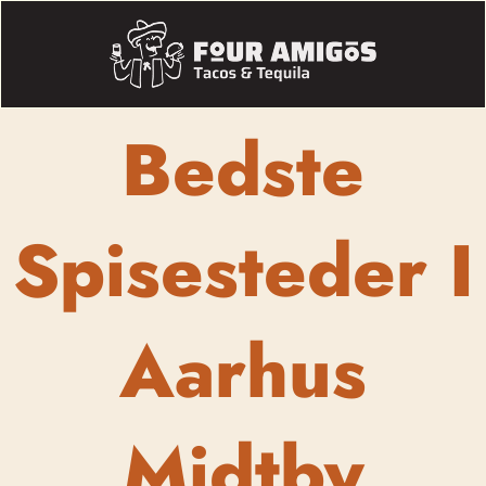
Bedste
Spisesteder I
Aarhus
Midtby