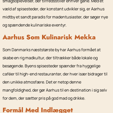
smagsoplevelser, der tilfredsstiller enhver gane. Med et
væld af spisesteder, der konstant udvikler sig, er Aarhus
midtby et sandt paradis for madentusiaster, der søger nye
og spændende kulinariske eventyr.
Aarhus Som Kulinarisk Mekka
Som Danmarks næststørste by har Aarhus formået at
skabe en rig madkultur, der tiltrækker både lokale og
besøgende. Byens spisesteder spænder fra hyggelige
caféer til high-end restauranter, der hver især bidrager til
den unikke atmosfære. Det er netop denne
mangfoldighed, der gør Aarhus til en destination i sig selv
for dem, der sætter pris på god mad og drikke.
Formål Med Indlægget