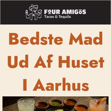
Bedste Mad
Ud Af Huset
I Aarhus