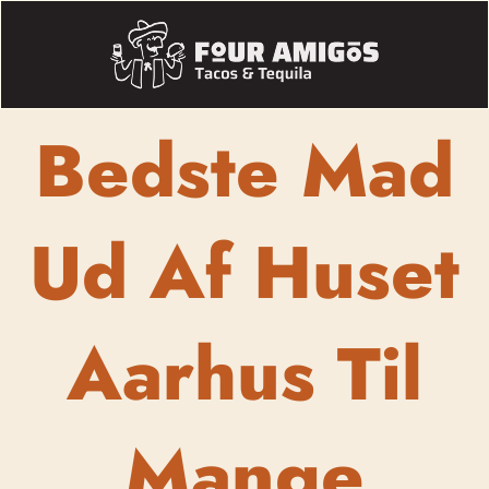
Bedste Mad
Ud Af Huset
Aarhus Til
Mange