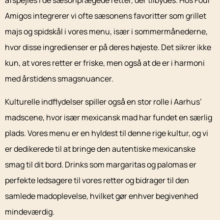
afspejles i de sæsonprægede retter, der tilbydes. Hos Four
Amigos integrerer vi ofte sæsonens favoritter som grillet
majs og spidskål i vores menu, især i sommermånederne,
hvor disse ingredienser er på deres højeste. Det sikrer ikke
kun, at vores retter er friske, men også at de er i harmoni
med årstidens smagsnuancer.
Kulturelle indflydelser spiller også en stor rolle i Aarhus’
madscene, hvor især mexicansk mad har fundet en særlig
plads. Vores menu er en hyldest til denne rige kultur, og vi
er dedikerede til at bringe den autentiske mexicanske
smag til dit bord. Drinks som margaritas og palomas er
perfekte ledsagere til vores retter og bidrager til den
samlede madoplevelse, hvilket gør enhver begivenhed
mindeværdig.