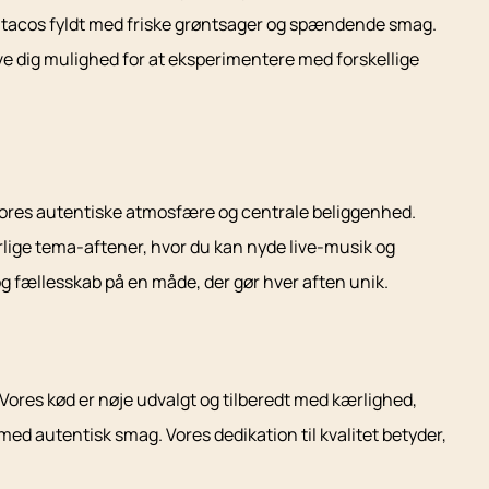
ke tacos fyldt med friske grøntsager og spændende smag.
give dig mulighed for at eksperimentere med forskellige
d vores autentiske atmosfære og centrale beliggenhed.
særlige tema-aftener, hvor du kan nyde live-musik og
og fællesskab på en måde, der gør hver aften unik.
 Vores kød er nøje udvalgt og tilberedt med kærlighed,
t med autentisk smag. Vores dedikation til kvalitet betyder,