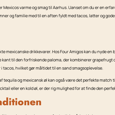
ringer Mexicos varme og smag til Aarhus. Uanset om du er en erf
ner og familie med til en aften fyldt med tacos, latter og gode 
ekte mexicanske drikkevarer. Hos Four Amigos kan du nyde en b
e kant til den forfriskende paloma, der kombinerer grapefrugt 
 i tacos, hvilket gør måltidet til en sand smagsoplevelse.
g af tequila og mexicansk øl kan også være det perfekte match ti
ktail eller en kold øl, er der rig mulighed for at finde den perfe
aditionen