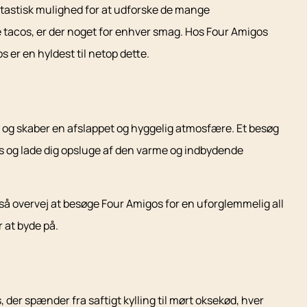
antastisk mulighed for at udforske de mange
e tacos, er der noget for enhver smag. Hos Four Amigos
s er en hyldest til netop dette.
n og skaber en afslappet og hyggelig atmosfære. Et besøg
s og lade dig opsluge af den varme og indbydende
, så overvej at besøge Four Amigos for en uforglemmelig all
r at byde på.
der spænder fra saftigt kylling til mørt oksekød, hver