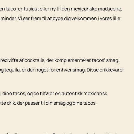
aren taco-entusiast eller ny til den mexicanske madscene,
minder. Vi ser frem til at byde dig velkommen i vores lille
red vifte af cocktails, der komplementerer tacos’ smag.
og tequila, er der noget for enhver smag. Disse drikkevarer
l dine tacos, og de tilføjer en autentisk mexicansk
kte drik, der passer til din smag og dine tacos.