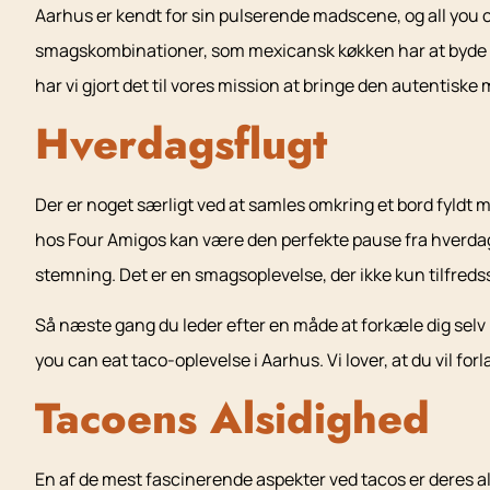
Aarhus er kendt for sin pulserende madscene, og all you c
smagskombinationer, som mexicansk køkken har at byde på.
har vi gjort det til vores mission at bringe den autentiske
Hverdagsflugt
Der er noget særligt ved at samles omkring et bord fyldt
hos Four Amigos kan være den perfekte pause fra hverdag
stemning. Det er en smagsoplevelse, der ikke kun tilfredss
Så næste gang du leder efter en måde at forkæle dig selv p
you can eat taco-oplevelse i Aarhus. Vi lover, at du vil fo
Tacoens Alsidighed
En af de mest fascinerende aspekter ved tacos er deres als