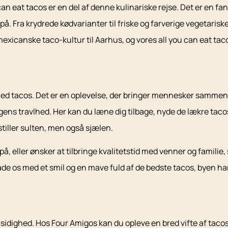
an eat tacos er en del af denne kulinariske rejse. Det er en f
 Fra krydrede kødvarianter til friske og farverige vegetarisk
 mexicanske taco-kultur til Aarhus, og vores all you can eat taco
 med tacos. Det er en oplevelse, der bringer mennesker samme
ens travlhed. Her kan du læne dig tilbage, nyde de lækre taco
tiller sulten, men også sjælen.
å, eller ønsker at tilbringe kvalitetstid med venner og familie
rlade os med et smil og en mave fuld af de bedste tacos, byen ha
idighed. Hos Four Amigos kan du opleve en bred vifte af tacos, 