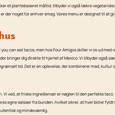
ker et plantebaseret måltid, tilbyder vi også lækre vegetaris
e, er der noget for enhver smag. Vores menu er designet til at 
hus
ll you can eat tacos, men hos Four Amigos skiller vi os ud me
er bringer dig direkte til hjertet af Mexico. Vi tilbyder også 
begrænset tid. Det er en oplevelse, der kombinerer mad, kultur 
 Vi ved, at friske ingredienser er nøglen til den perfekte taco.
res egne salsaer fra bunden, hvilket sikrer, at hver bid er fyld
 autentisk og mindeværdig.