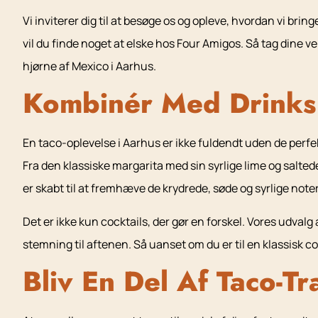
Vi inviterer dig til at besøge os og opleve, hvordan vi b
vil du finde noget at elske hos Four Amigos. Så tag dine ven
hjørne af Mexico i Aarhus.
Kombinér Med Drinks
En taco-oplevelse i Aarhus er ikke fuldendt uden de perf
Fra den klassiske margarita med sin syrlige lime og salted
er skabt til at fremhæve de krydrede, søde og syrlige noter
Det er ikke kun cocktails, der gør en forskel. Vores udval
stemning til aftenen. Så uanset om du er til en klassisk coc
Bliv En Del Af Taco-Tr