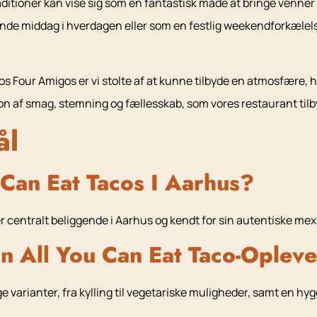
traditioner kan vise sig som en fantastisk måde at bringe venner
nde middag i hverdagen eller som en festlig weekendforkælels
s Four Amigos er vi stolte af at kunne tilbyde en atmosfære, hvor
 af smag, stemning og fællesskab, som vores restaurant tilbyder
ål
 Can Eat Tacos I Aarhus?
er centralt beliggende i Aarhus og kendt for sin autentiske m
n All You Can Eat Taco-Opleve
ge varianter, fra kylling til vegetariske muligheder, samt en hy