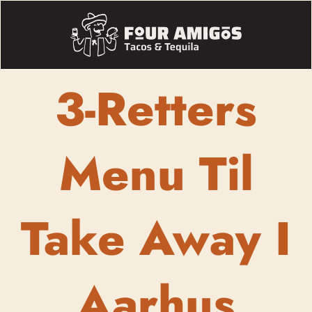
3-Retters
Menu Til
Take Away I
Aarhus